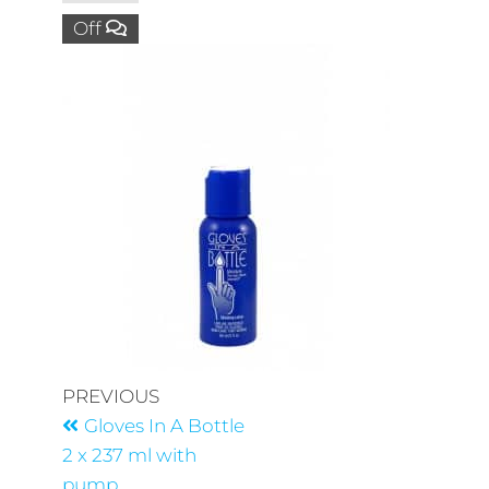
Off
PREVIOUS
Gloves In A Bottle
2 x 237 ml with
pump