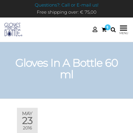
Questions?: Call or E-mail us!
Free shipping over: € 75,00
0
GLOVES
MENU
IN A
BOTTLE
Gloves In A Bottle 60
ml
MAY
23
2016