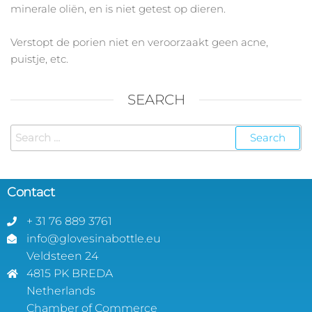
minerale oliën, en is niet getest op dieren.
Verstopt de porien niet en veroorzaakt geen acne,
puistje, etc.
SEARCH
Contact
+ 31 76 889 3761
info@glovesinabottle.eu
Veldsteen 24
4815 PK BREDA
Netherlands
Chamber of Commerce