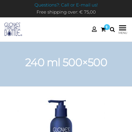
Questions?: Call or E-mail us!
Free shipping over: € 75,00
0
GLOVES
MENU
IN A
BOTTLE
240 ml 500×500