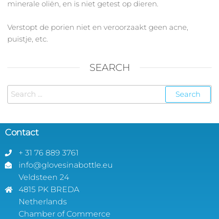
minerale oliën, en is niet getest op dieren.
Verstopt de porien niet en veroorzaakt geen acne,
puistje, etc.
SEARCH
Contact
+ 31 76 889 3761
info@glovesinabottle.eu
Veldsteen 24
4815 PK BREDA
Netherlands
Chamber of Commerce