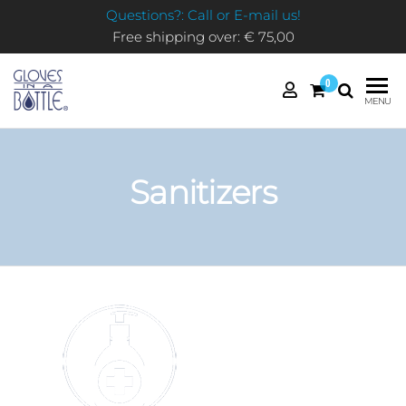
Questions?: Call or E-mail us!
Free shipping over: € 75,00
0
GLOVES
MENU
IN A
BOTTLE
Sanitizers